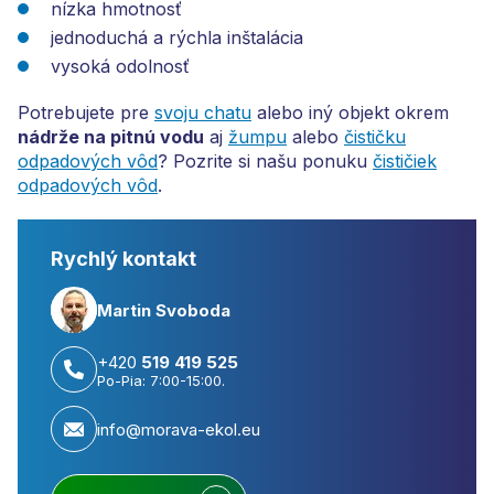
nízka hmotnosť
jednoduchá a rýchla inštalácia
vysoká odolnosť
Potrebujete pre
svoju chatu
alebo iný objekt okrem
nádrže na pitnú vodu
aj
žumpu
alebo
čističku
odpadových vôd
? Pozrite si našu ponuku
čističiek
odpadových vôd
.
Rychlý kontakt
Martin Svoboda
+420
519 419 525
Po-Pia: 7:00-15:00.
info@morava-ekol.eu