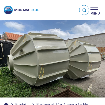
MENU
Produkty
Plastové nádrže, žumpy a šachty