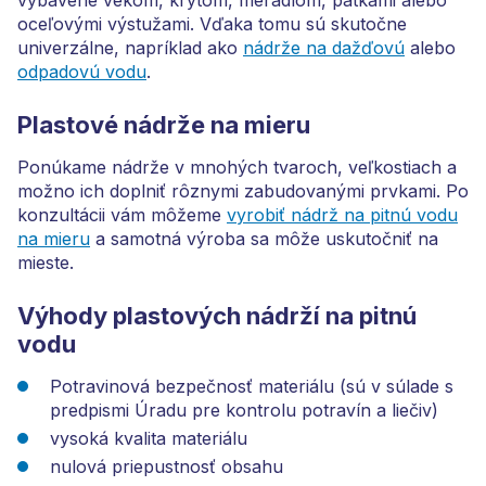
vybavené vekom, krytom, meradlom, pätkami alebo
oceľovými výstužami. Vďaka tomu sú skutočne
univerzálne, napríklad ako
nádrže na dažďovú
alebo
odpadovú vodu
.
Plastové nádrže na mieru
Ponúkame nádrže v mnohých tvaroch, veľkostiach a
možno ich doplniť rôznymi zabudovanými prvkami. Po
konzultácii vám môžeme
vyrobiť nádrž na pitnú vodu
na mieru
a samotná výroba sa môže uskutočniť na
mieste.
Výhody plastových nádrží na pitnú
vodu
Potravinová bezpečnosť materiálu (sú v súlade s
predpismi Úradu pre kontrolu potravín a liečiv)
vysoká kvalita materiálu
nulová priepustnosť obsahu