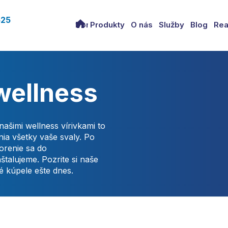
525
Domov
Produkty
O nás
Služby
Blog
Rea
wellness
ašimi wellness vírivkami to
nia všetky vaše svaly. Po
orenie sa do
štalujeme. Pozrite si naše
né kúpele ešte dnes.