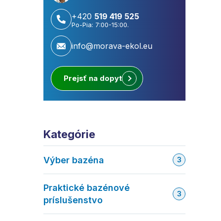
+420
519 419 525
Po-Pia: 7:00-15:00.
info@morava-ekol.eu
Prejsť na dopyt
Kategórie
Výber bazéna
3
Praktické bazénové
3
príslušenstvo