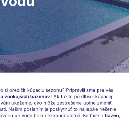
ú vodu
o si predĺžiť kúpaciu sezónu? Pripravili sme pre vás
ia vonkajších bazénov!
Ak túžite po dlhšej kúpacej
nku vám ukážeme, ako môže zastrešenie úplne zmeniť
ti. Naším poslaním je poskytnúť to najlepšie riešenie
rávená pri vode bola nezabudnuteľná. Keď ide o
bazén
,