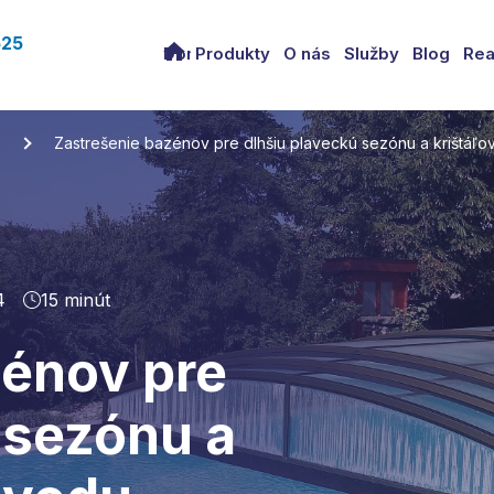
525
Domov
Produkty
O nás
Služby
Blog
Rea
Zastrešenie bazénov pre dlhšiu plaveckú sezónu a krištáľo
4
15 minút
zénov pre
 sezónu a