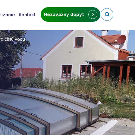
Nezáväzný dopyt
lizácie
Kontakt
vo čistú vodu