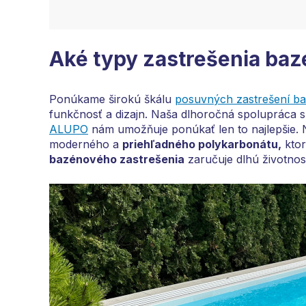
Aké typy zastrešenia ba
Ponúkame širokú škálu
posuvných zastrešení b
funkčnosť a dizajn. Naša dlhoročná spolupráca 
ALUPO
nám umožňuje ponúkať len to najlepšie. 
moderného a
priehľadného polykarbonátu,
ktor
bazénového zastrešenia
zaručuje dlhú životno