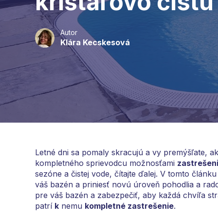
krištáľovo čist
Autor
Klára Kecskesová
Letné dni sa pomaly skracujú a vy premýšľate, ak
kompletného sprievodcu možnosťami
zastrešen
sezóne a čistej vode, čítajte ďalej. V tomto člá
váš bazén a priniesť novú úroveň pohodlia a rados
pre váš bazén a zabezpečiť, aby každá chvíľa st
patrí
k
nemu
kompletné zastrešenie
.