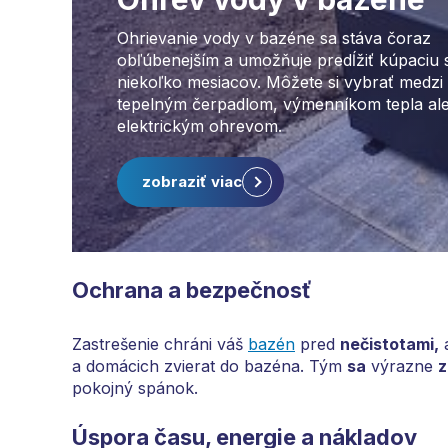
Ohrievanie vody v bazéne sa stáva čoraz
obľúbenejším a umožňuje predĺžiť kúpaciu
niekoľko mesiacov. Môžete si vybrať medzi
tepelným čerpadlom, výmenníkom tepla al
elektrickým ohrevom.
zobraziť viac
Ochrana a bezpečnosť
Zastrešenie chráni váš
bazén
pred
nečistotami,
a
a domácich zvierat do bazéna. Tým
sa
výrazne
z
pokojný spánok.
Úspora času, energie a nákladov