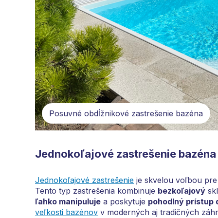
Posuvné obdĺžnikové zastrešenie bazéna
Jednokoľajové zastrešenie bazéna
Jednokoľajové zastrešenie
je skvelou voľbou pre t
Tento typ zastrešenia kombinuje
bezkoľajový
skl
ľahko manipuluje
a poskytuje
pohodlný prístup 
veľkosti bazénov
v moderných aj tradičných záh