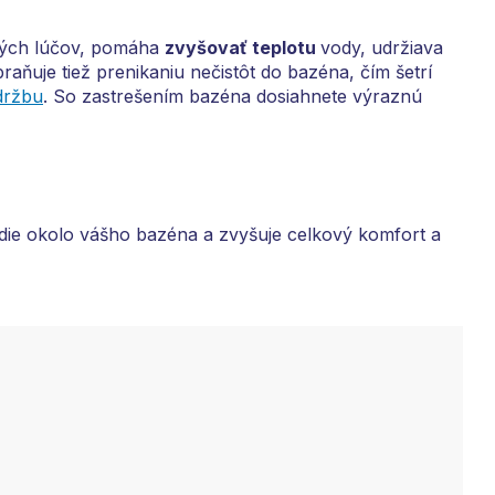
ných lúčov, pomáha
zvyšovať teplotu
vody, udržiava
aňuje tiež prenikaniu nečistôt do bazéna, čím šetrí
držbu
. So zastrešením bazéna dosiahnete výraznú
edie okolo vášho bazéna a zvyšuje celkový komfort a