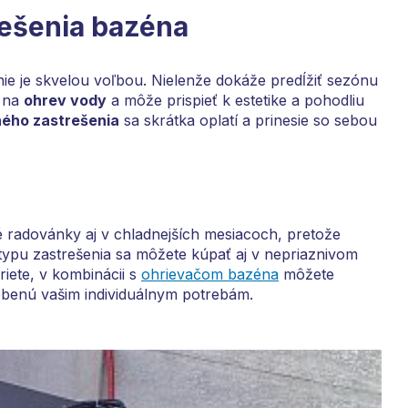
rešenia bazéna
nie je skvelou voľbou. Nielenže dokáže predĺžiť sezónu
y na
ohrev vody
a môže prispieť k estetike a pohodliu
ného zastrešenia
sa skrátka oplatí a prinesie so sebou
 radovánky aj v chladnejších mesiacoch, pretože
d typu zastrešenia sa môžete kúpať aj v nepriaznivom
riete, v kombinácii s
ohrievačom bazéna
môžete
sobenú vašim individuálnym potrebám.