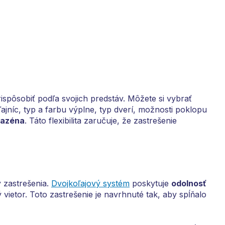
ispôsobiť podľa svojich predstáv. Môžete si vybrať
ľajníc, typ a farbu výplne, typ dverí, možnosti poklopu
bazéna
. Táto flexibilita zaručuje, že zastrešenie
y zastrešenia.
Dvojkoľajový systém
poskytuje
odolnosť
 vietor. Toto zastrešenie je navrhnuté tak, aby spĺňalo