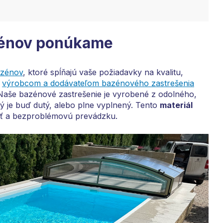
zénov ponúkame
azénov
, ktoré spĺňajú vaše požiadavky na kvalitu,
s
výrobcom a dodávateľom bazénového zastrešenia
Naše bazénové zastrešenie je vyrobené z odolného,
ý je buď dutý, alebo plne vyplnený. Tento
materiál
sť a bezproblémovú prevádzku.