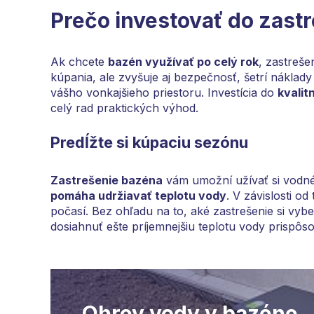
Prečo investovať do zast
Ak chcete
bazén využívať po celý rok
, zastreše
kúpania, ale zvyšuje aj bezpečnosť, šetrí náklad
vášho vonkajšieho priestoru. Investícia do
kvalit
celý rad praktických výhod.
Predĺžte si kúpaciu sezónu
Zastrešenie bazéna
vám umožní užívať si vodné
pomáha udržiavať teplotu vody
. V závislosti o
počasí. Bez ohľadu na to, aké zastrešenie si vybe
dosiahnuť ešte príjemnejšiu teplotu vody prispô
Ohrev vody v bazéne