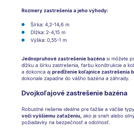
Rozmery zastrešenia a jeho výhody:
Šírka: 4,2-14,6 m
Dĺžka: 2-4,15 m
Výška: 0,55-1 m
Jednopruhové zastrešenie bazéna
si môžete pr
dĺžku a šírku zastrešenia, farbu konštrukcie a ko
a dokonca aj
predĺženie koľajnice zastrešenia 
dokonale zapadne do vášho bazéna a záhrady.
Dvojkoľajové zastrešenie bazéna
Robustné riešenie ideálne pre ťažšie a väčšie typ
voči vyššiemu zaťaženiu,
ako je sneh alebo silný
požiadavky na bezpečnosť a odolnosť.