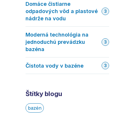
Domáce čistiarne
odpadových vôd a plastové
3
nádrže na vodu
Moderná technológia na
jednoduchú prevádzku
3
bazéna
Čistota vody v bazéne
3
Štítky blogu
bazén