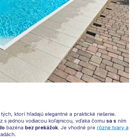
ých, ktorí hľadajú elegantné a praktické riešenie.
z s jednou vodiacou koľajnicou, vďaka čomu
sa s
ním
do
bazéna
bez prekážok
. Je vhodné pre
rôzne tvary a
radách.