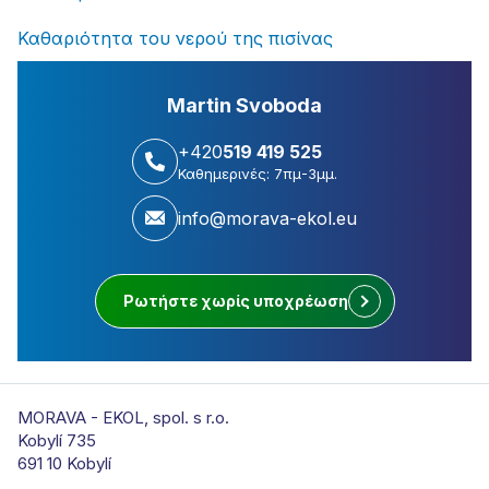
Καθαριότητα του νερού της πισίνας
Martin Svoboda
+420
519 419 525
Καθημερινές: 7πμ-3μμ.
info@morava-ekol.eu
Ρωτήστε χωρίς υποχρέωση
MORAVA - EKOL, spol. s r.o.
Kobylí 735
691 10 Kobylí