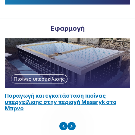
Εφαρμογή
Πισίνες υπερχείλισης
Παραγωγή και εγκατάσταση πισίνας
Ε
υπερχείλισης στην περιοχή Masaryk στο
s
Μπρνο